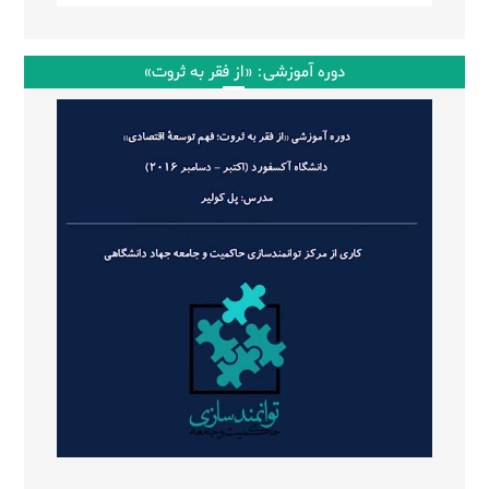
دوره آموزشی: «از فقر به ثروت»