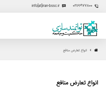
info[at]iran-bssc.ir
02166977800
انواع تعارض منافع
انواع تعارض منافع