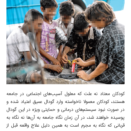
i
e
i
d
i
l
g
n
I
n
r
t
n
k
a
m
کودکان معتاد نه علت که معلول آسیب‌های اجتماعی در جامعه
هستند، کودکان معمولا ناخواسته وارد گودال عمیق اعتیاد شده و
در صورت نبود سیستم‌های درمانی و حمایتی ویژه در این گودال
پوسیده خواهند شد، در آن زمان نگاه جامعه به آن‌ها نه نگاه به
قربانی که نگاه به مجرم است به همین دلیل علاج واقعه قبل از