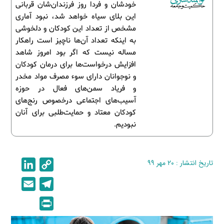
خودشان و فردا روز فرزندان‌شان قربانی
این بلای سیاه خواهد شد، نبود آماری
مشخص از تعداد این کودکان و دلخوشی
به اینکه تعداد آن‌ها ناچیز است راهکار
مساله نیست که اگر بود امروز شاهد
افزایش درخواست‌ها برای درمان کودکان
و نوجوانان دارای سوء مصرف مواد مخدر
و فریاد سمن‌های فعال در حوزه
آسیب‌های اجتماعی درخصوص رنج‌های
کودکان معتاد و حمایت‌طلبی برای آنان
نبودیم.
تاریخ انتشار : ۲۰ مهر ۹۹
C
L
i
o
E
T
n
p
m
e
P
k
y
a
l
r
e
L