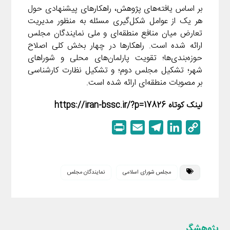
بر اساس یافته‌های پژوهش، راهکارهای پیشنهادی حول
هر یک از عوامل شکل‌گیری مسئله به منظور مدیریت
تعارض میان منافع منطقه‌ای و ملی نمایندگان مجلس
ارائه شده است. راهکارها در چهار بخش کلی اصلاح
حوزه‌بندی‌ها؛ تقویت پارلمان‌های محلی و شوراهای
شهر؛ تشکیل مجلس دوم؛ و تشکیل نظارت کارشناسی
بر مصوبات منطقه‌ای ارائه شده است.
لینک کوتاه https://iran-bssc.ir/?p=17826
P
E
T
L
C
r
m
e
i
o
i
a
l
n
p
n
i
e
k
y
مجلس شورای اسلامی
نمایندگان مجلس
t
l
g
e
L
r
d
i
a
I
n
m
n
k
پژوهشگر