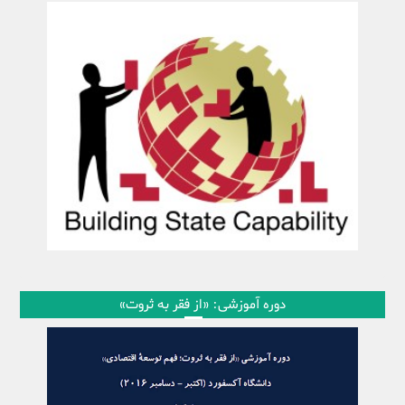
دوره آموزشی: «از فقر به ثروت»