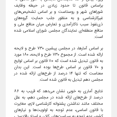
i
e
i
براساس قانون تا حدود زیادی در حیطه وظایف
d
i
l
g
n
شوراهای شهر و روستاست و بر اساس تشخیص‌های
I
n
r
غیرکارشناسی و به منظور جلب حمایت گروه‌های
t
n
k
a
ذی‌نفوذ سبب ناکارآمدی و تعارض میان منافع ملی و
m
منافع منطقه‌ای نمایندگان مجلس شورای اسلامی شده
است.
بر اساس آمارها، در مجلس پیشین ۷۳۰ طرح و لایحه
ارائه شده است. از مجموع ۷۳۰ طرح و لایحه، ۱۸۰ مورد
به قانون تبدیل شده است که ۱۱۰ قانون بر اساس لوایح
و ۷۰ قانون بر اساس طرح‌ها بوده است. این بدان
معناست که تنها ۱۴ درصد از طرح‌های ارائه شده در
مجلس دهم تبدیل به قانون شده است.
نتایج آماری به خوبی نشان می‌دهد که قریب به ۸۶
درصد از طرح‌های ارائه شده در مجلس دهم، به علل
مختلف مانند نداشتن پشتوانه کارشناسی لازم، مغایرت
با قانون اساسی، عدم توجه به اولویت‌ها و نیازهای
کشور، عدم توجه به سیاست‌های کلان و اسناد بالادستی