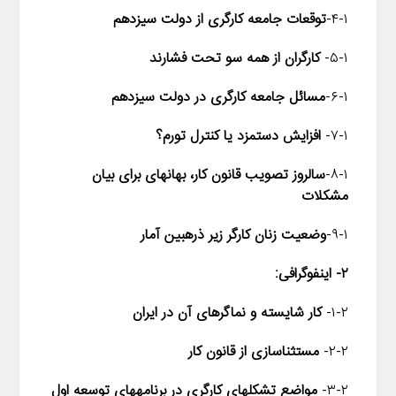
۴-۱-
توقعات جامعه کارگری از دولت سیزدهم
۵-۱-
کارگران از همه سو تحت فشارند
۶-۱-
مسائل جامعه کارگری در دولت سیزدهم
۷-۱-
افزایش دستمزد یا کنترل تورم؟
۸-۱-
سالروز تصویب قانون کار، بهانه­ای برای بیان
مشکلات
۹-۱-
وضعیت زنان کارگر زیر ذره­بین آمار
۲- اینفوگرافی:
۱-۲-
کار شایسته و نماگرهای آن در ایران
۲-۲-
مستثناسازی از قانون کار
۳-۲-
مواضع تشکل­های کارگری در برنامه­های توسعه اول