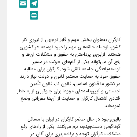
E
T
n
p
m
e
P
k
y
a
l
r
e
L
i
e
i
d
i
l
g
کارگران به‌عنوان بخش مهم و قابل‌توجهی از نیروی کار
n
I
n
r
کشور، ازجمله حلقه‌های مهم زنجیره توسعه هر کشوری
t
n
k
a
هستند. ازاین‌رو پرداختن به حقوق و مشکلات آن‌ها و
رفع آن می‌تواند یکی از گام‌های حرکت در مسیر
m
توسعه‌یافتگی جامعه تلقی شود. کارگران برای مطالبه
حقوق خود به حمایت مستمر قانون و دولت نیاز دارند.
در کشور ما قانون اساسی، قانون کار، قانون تأمین
اجتماعی و آیین‌نامه‌های مربوط برای جلوگیری از به خطر
افتادن اشتغال کارگران و حمایت از آن‌ها مقرراتی وضع
نموده‌اند.
بااین‌وجود در حال حاضر کارگران در ایران با مسائل
گوناگونی دست‌وپنجه نرم می‌کنند. یکی از راه‌های رفع
مشکلات کارگران توجه و برنامه‌ریزی برای آنان در