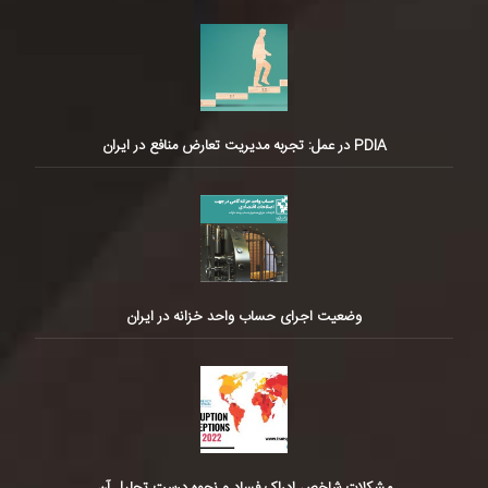
PDIA در عمل: تجربه مدیریت تعارض منافع در ایران
وضعیت اجرای حساب واحد خزانه در ایران
مشکلات شاخص ادراک فساد و نحوه درست تحلیل آن