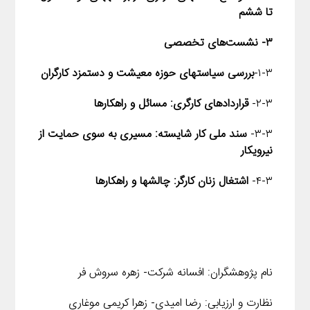
تا ششم
۳- نشست‌های تخصصی
۱-۳-
بررسی سیاست­های حوزه معیشت و دستمزد کارگران
۲-۳-
قراردادهای کارگری: مسائل و راهکارها
۳-۳-
سند ملی کار شایسته: مسیری به سوی حمایت از
نیروی­کار
۴-۳-
اشتغال زنان کارگر: چالش­ها و راهکارها
نام پژوهشگران: افسانه شرکت- زهره سروش فر
نظارت و ارزیابی: رضا امیدی- زهرا کریمی موغاری