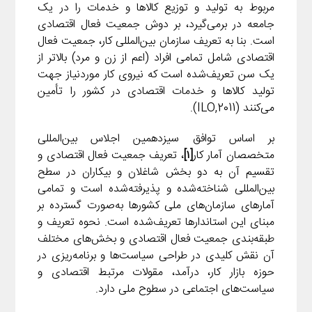
i
مربوط به تولید و توزیع کالاها و خدمات را در یک
d
i
l
g
n
جامعه در برمی‌گیرد، بر دوش جمعیت فعال اقتصادی
I
n
r
است. بنا به تعریف سازمان بین‌المللی کار، جمعیت فعال
t
n
k
a
اقتصادی شامل تمامی افراد (اعم از زن و مرد) بالاتر از
m
یک سن تعریف‌شده است که نیروی کار موردنیاز جهت
تولید کالاها و خدمات اقتصادی در کشور را تأمین
می‌کنند (ILO,2011).
بر اساس توافق سیزدهمین اجلاس بین‌المللی
متخصصان آمار کار
[۱]
، تعریف جمعیت فعال اقتصادی و
تقسیم آن به دو بخش شاغلان و بیکاران در سطح
بین‌المللی شناخته‌شده و پذیرفته‌شده است و تمامی
آمارهای سازمان‌های ملی کشورها به‌صورت گسترده بر
مبنای این استاندارها تعریف‌شده است. نحوه تعریف و
طبقه‌بندی جمعیت فعال اقتصادی و بخش‌های مختلف
آن نقش کلیدی در طراحی سیاست‌ها و برنامه‌ریزی در
حوزه بازار کار، درآمد، مقولات مرتبط اقتصادی و
سیاست‌های اجتماعی در سطوح ملی دارد.