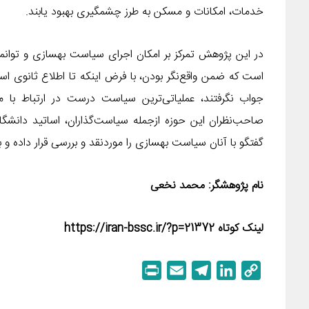
خدمات، امکانات و مسکن به طرز چشمگیری بهبود یابند.
در این پژوهش تمرکز بر امکان اجرای سیاست بهسازی و توان
است که ضمن واقع‌نگر بودن، با فرض اینکه تا اطلاع ثانوی اسک
جواب نگرفتند، عملیاتی‌ترین سیاست درست در ارتباط با 
صاحب‌نظران این حوزه ازجمله سیاست‌گذاران، اساتید دانشگ
گفتگو با آنان سیاست بهسازی را موردنقد و بررسی قرار داده و به
نام پژوهشگر: محمد نخعی
لینک کوتاه https://iran-bssc.ir/?p=21372
P
E
T
L
C
r
m
e
i
o
i
a
l
n
p