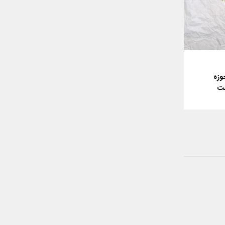
وزه
شت