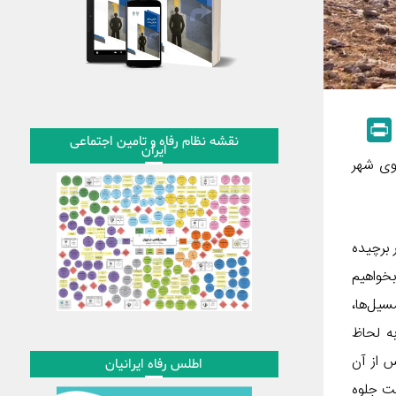
P
نقشه نظام رفاه و تامین اجتماعی
ایران
r
سوی شهر
i
n
t
 برچیده
بخواهیم
سیل‌ها،
به لحاظ
س از آن
اطلس رفاه ایرانیان
ست جلوه