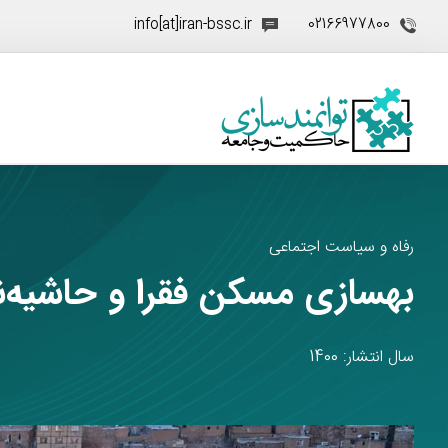
info[at]iran-bssc.ir
02166977800
رفاه و سیاست اجتماعی
بهسازی مسکن فقرا و حاشیه‌نش
سال انتشار: 1400