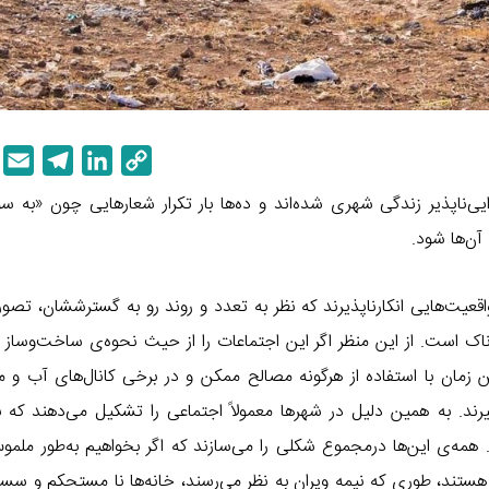
E
T
L
C
m
e
i
o
ی‌ناپذیر زندگی شهری شده‌اند و ده‌ها بار تکرار شعارهایی چون «به 
a
l
n
p
آن‌ها شود.
i
e
k
y
l
g
e
L
قعیت‌هایی انکارناپذیرند که نظر به تعدد و روند رو به گسترششان، تصور
r
d
i
رناک است. از این منظر اگر این اجتماعات را از حیث نحوه‌ی ساخت‌وساز 
a
I
n
m
n
k
ین زمان با استفاده از هرگونه مصالح ممکن و در برخی کانال‌های آب و م
رند. به همین دلیل در شهرها معمولاً اجتماعی را تشکیل می‌دهند که 
همه‌ی این‌ها درمجموع شکلی را می‌سازند که اگر بخواهیم به‌طور ملمو
 هستند، طوری که نیمه ویران به نظر می‌رسند، خانه‌ها نا مستحکم و س