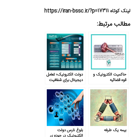
لینک کوتاه https://iran-bssc.ir/?p=17311
مطالب مرتبط:
حاکمیت الکترونیک و
دولت الکترونیک؛ تعامل
قوه قضائیه
دیجیتال برای شفافیت
بیمه یک طرفه
بلوغ نارس دولت
الکترونیک در حوزه­ ی