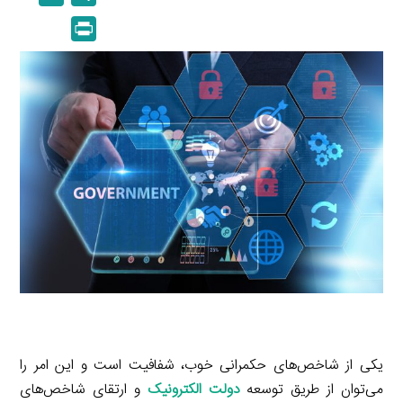
n
p
m
e
P
k
y
a
l
r
e
L
i
e
i
d
i
l
g
n
I
n
r
t
n
k
a
m
یکی از شاخص‌های حکمرانی خوب، شفافیت است و این امر را
می‌توان از طریق توسعه
دولت الکترونیک
و ارتقای شاخص‌های