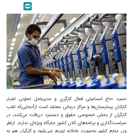
m
e
P
k
y
a
l
r
e
L
i
e
i
d
i
l
g
n
I
n
r
t
n
k
a
m
حمید حاج اسماعیلی فعال کارگری و مدیرعامل تعاونی اعتبار
کارکنان بیمارستان‌ها و مراکز درمانی معتقد است ازآنجایی‌که اغلب
کارگران از بخش خصوصی حقوق و دستمزد دریافت می‌کنند، در
سیاست‌گذاری و برنامه‌های کلان کشور جایگاه ویژه‌ای ندارند. ازنظر
وی منابع کشور به‌صورت عادلانه توزیع نمی‌شود و کارگران هم به