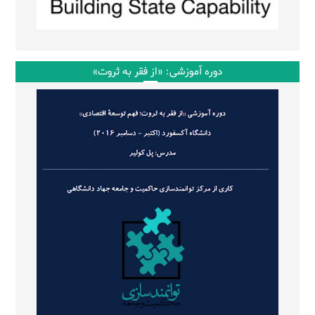
دوره آموزشی: «از فقر به ثروت»