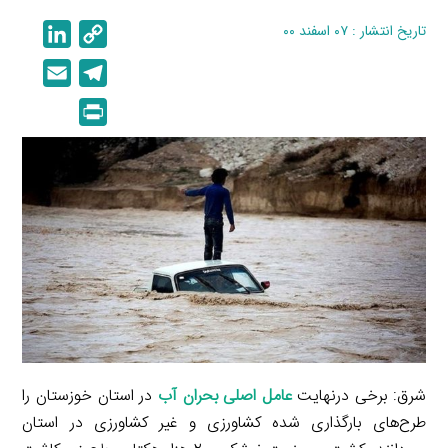
تاریخ انتشار : ۰۷ اسفند ۰۰
C
L
i
o
E
T
n
p
m
e
P
k
y
a
l
r
e
L
i
e
i
d
i
l
g
n
I
n
r
t
n
k
a
m
شرق: برخی درنهایت
عامل اصلی بحران آب
در استان خوزستان را
طرح‌های بارگذاری شده کشاورزی و غیر کشاورزی در استان