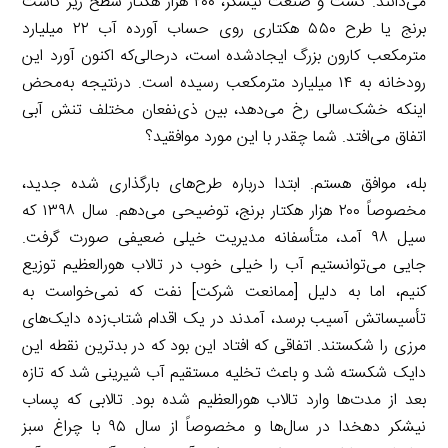
می‌دانند. کشت و صنعت نیشکر، ۲۰۰ هزار هکتار سطح زیر کاشت
برنج یا طرح ۵۵۰ هکتاری روی حساب آورده آب ۲۲ میلیارد
مترمکعب کارون بزرگ ایجادشده است، درحالی‌که اکنون آورد این
رودخانه به ۱۴ میلیارد مترمکعب رسیده است. درنتیجه به‌محض
اینکه خشک‌سالی رخ می‌دهد، بین ذی‌نفعان مختلف تنش آبی
اتفاق می‌افتد. شما چقدر با این مورد موافقید؟
بله، موافق هستم. ابتدا درباره طرح‌های بارگذاری شده جدید،
مخصوصاً ۲۰۰ هزار هکتار برنج، توضیحی می‌دهم. سال ۱۳۹۸ که
سیل ۹۸ آمد، متأسفانه مدیریت خیلی ضعیفی صورت گرفت.
جایی می‌توانستیم آب را خیلی خوب در تالاب هورالعظیم توزیع
کنیم، اما به دلیل [ممانعت شرکت] نفت که نمی‌خواست به
تأسیساتش آسیب برسد، آمدند در یک اقدام شتاب‌زده دایک‌های
مرزی را شکستند. اتفاقی که افتاد این بود که در بدترین نقطه این
دایک شکسته شد و باعث تخلیه مستقیم آب شیرینی شد که تازه
بعد از مدت‌ها وارد تالاب هورالعظیم شده بود. تالابی که پساب
نیشکر دهخدا در سال‌ها و مخصوصاً از سال ۹۵ با چراغ سبز