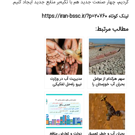
کردیم، چهار صنعت جدید هم با تکیه‌بر منابع جدید ایجاد کنیم.
لینک کوتاه https://iran-bssc.ir/?p=20760
مطالب مرتبط:
سهم هرکدام از عوامل
مدیریت آب در وزارت
بحران آب خوزستان را
نیرو راه‌حل تفکیکی
باید مشخص کرد
ندارد
بحران آب و خطر تعمیق
دولت و تعارض منافع