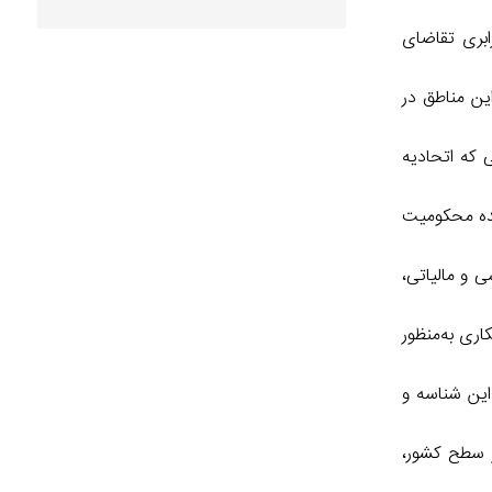
رت ورزش، ضمن تشریح میزان پرداخت وام ازدواج به تفکیک سنین مختلف در سال‌های اخیر، به افزایش۱۰ برابری تقاضای
حت فعلی این مناطق در
 که اتحادیه
. از میان این۲۰ پرونده، برای هفت پرونده محکومیت
 آموزشی و مالیاتی،
 راهکاری به‌منظور
 این شناسه و
 قانون، مقرره، رأی و نظر در سطح کشور،