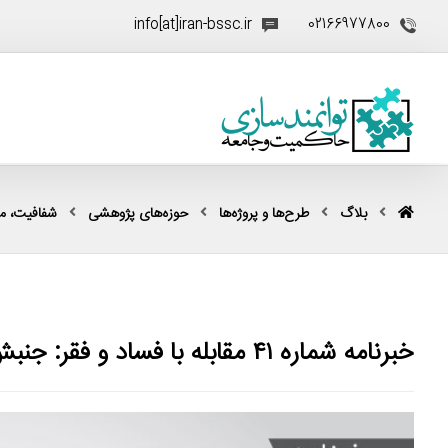
info[at]iran-bssc.ir
02166977800
بلاگ
طرح‌ها و پروژه‌ها
حوزه‌های پژوهشی
شفافیت، مقا
خبرنامه شماره ۴۱ مقابله با فساد و فقر: جنبش یا ناجنبش تهیدستان