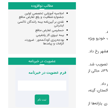
مطالب نوافزوده
اجلاسیه آموزشی تخصصی اولین
جشنواره شفافیت و رفع تعارض منافع
نقدی بر آیین‌نامه بیمه رانندگان تاکسی
اینترنتی
حسابرسی تعارض منافع
.
بیمه نیروی کار پلتفرمی
یه بنزین ویژه معلولان در وزارت کشور، برای نزدیک به ۳۰‌ هزار پلاک خودرو ویژه
بودجه‌ریزی کودک‌محور : ضرورت،
الزامات و پیامدها
هشهر رخ داد.
عضویت در خبرنامه
مرکز پژوهش‌های مجلس گزارشی درباره عملکرد سازمان نهضت سوادآموزی منتشر کرده که بر اساس آن، آمارهای رسمی سرشماری سال ۱۳۹۵، حاکی از
فرم عضویت در خبرنامه
داد.
 پاکستان، گینه،
ارانه‌ها از