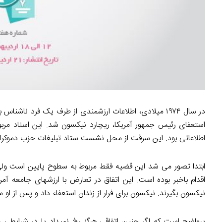
در سال ۱۹۷۴ میلادی، اطلاعات ارزشمندی از طرف یک فرد نا
استعفای رئیس­ جمهور آمریکا، ریچارد نیکسون شد. این اسناد مر
اطلاعاتی بود. این سرقت از محل نشست ستاد تبلیغات حزب دموکرات که 
ابتدا تصور می­ شد این قضیه فقط مربوط به سطوح پایین است و
اقدام باخبر بوده است. این اتفاق در تعارض با ارزش­های جامعه آ
نیکسون بگیرند. نیکسون برای فرار از زندان استعفاء داد و پس از او
پرواضح است که اگر چنین اتفاقی هرگز رخ نمی­داد یا در شرایطی ر