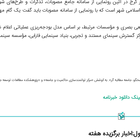
رج در آئین رونمایی از سامانه جامع مصوبات، تذکرات و طرح‌های شورا،
لامی شهر است که با رونمایی از سامانه مصوبات باید گفت یک گام مه
زمان امور سینمایی و سمعی بصری و مؤسسات مرتبط، بر اساس مدل بودجه‌ریزی عملیاتی اعلا
اری خبرآنلاین، این جدول شامل برنامه و بودجه سال ۹۸ مرکز گسترش سینمای مستند و تجربی، بنیاد سینمایی فارابی، مؤ
خگو، جامعه مطالبه­ گر». به کوشش «مرکز توانمندسازی حاکمیت و جامعه» و «پژوهشکده مطالعات توسعه ج
ینک دانلود خبرنامه
ل:اخبار برگزیده هفته