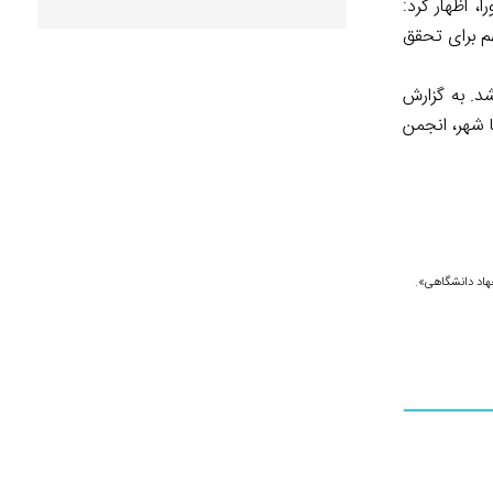
 اظهار کرد:
م برای تحقق
م شد. به گزارش
سسه سینما شهر، انجمن
هاد دانشگاهی».