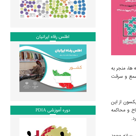
اطلس رفاه ایرانیان
­ها، منجر به
 سمع و سرقت
سون از این
اح و محاکمه
دوره آموزشی PDIA
د.
 رسانه وجود