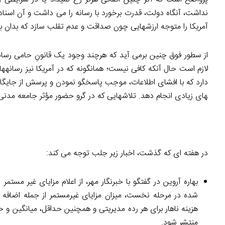
نداشت، آن­گاه دولت، قدرت برخورد با رسانه را می­ داشت و آن اسناد
آمریکا را متوجه ارزش­هایی چون صداقت و عدم تقلب سازد که بدان باو
از سطور فوق چنین بر­می ­آید که هرچند وجود یک قانونِ حامی رسا
لازم است حال آن­که کافی نیست؛ همان­گونه که در آمریکا نیز رسانه­ه
های زیادی انجام دهد. تلاش­هایی که در گرو حضور مؤثر جامعه مدنی 
در هفته ­ای که گذشت، اخبار زیر جلب توجه می­ کند:
بهاره آروین در گفتگو با خبرنگار مهر، از اعلام مزایای غیر مستم
شده در مرحله نخست، میزان مزایای غیرمستمر از جمله اضافه ک
منتشر شود.