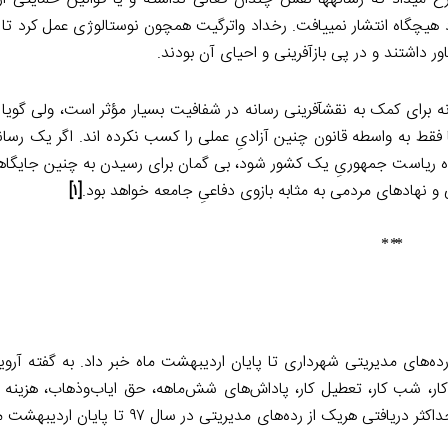
 هیچ­گاه انتشار نمی­یافت. رخداد واترگیت همچون نوستالوژی عمل کرد تا ب
ر داشتند و در پی بازآفرینی و احیای آن بودند.
نه برای کمک به نقش­آفرینی رسانه در شفافیت بسیار مؤثر است، ولی گوی
ا فقط به واسطه قانون چنین آزادیِ عملی را کسب نکرده ­اند. اگر یک رسانه
و نهادهای مردمی به مثابه بازوی دفاعیِ جامعه خواهد بود.
[۱]
⃰ ⃰ ⃰
ر رده‌های مدیریتی شهرداری تا پایان اردیبهشت­ ماه خبر داد. به گفته آرو
ار، شب کار، تعطیل کار، پاداش‌های شش‌ماهه، حق ایاب‌وذهاب، هزینه ت
هزینه ناهار برای هر رده مدیریتی و همچنین حداقل، میانگین و حداکثر دریافتی هریک از رده