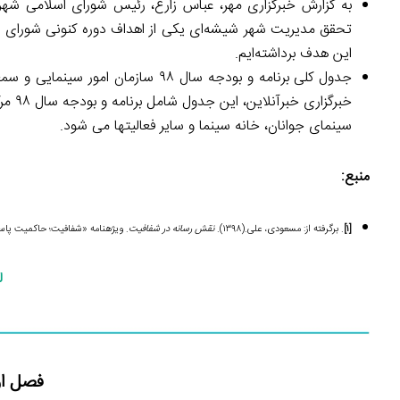
به گزارش خبرگزاری مهر، عباس زارع، رئیس شورای اسلامی شهر ک
تحقق مدیریت شهر شیشه‌ای یکی از اهداف دوره کنونی شورای اس
این هدف برداشته‌ایم.
جدول کلی برنامه و بودجه سال ۹۸ سا
خبرگز
سینمای جوانان، خانه سینما و سایر فعالیت­ها می ­شود.
منبع:
[۱]
. برگرفته از: مسعودی، علی.(۱۳۹۸).
نقش رسانه در شفافیت
. ویژه­نامه «شفافیت؛ حاکمیت پاس
ل
فصل او