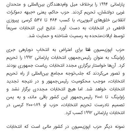
پارلمانی ۱۹۹۴ را برخلاف میل وام‌دهندگان بین‌المللی و متحدان
غربی دولتشان، تحریم کردند. حزب حاکم، یعنی «
جبهه دموکرات
انقلابی خلق‌های اتیوپی
»، با کسب ۴۸۴ تا ۵۴۷ کرسی پیروزی
قاطعی در انتخابات به دست آورد. نتایج این انتخابات سریعاً
توسط ایالات‌متحده به رسمیت شناخته و حمایت شد.
حزب اپوزیسیون
غنا
برای اعتراض به انتخابِ دوبارهی
جری
راولینگ
به عنوان رئیس‌جمهور، انتخابات پارلمانی ۱۹۹۲ را تحریم
کرد. آن‌ها خواستار برگزاری مجدد انتخابات ریاست جمهوری بودند
و تصور می‌کردند که جلب‌توجه مجامع بین‌المللی از راه تحریم
انتخابات، موجب محکومیت رئیس‌جمهور و در نتیجه تجدید
انتخابات خواهد شد. اما هیچ انتخابات مجددی برگزار نشد و
راولینگ
تا ۲۰۰۱ رئیس‌جمهور این کشور باقی ماند، و به یمن
تصمیم نادرست تحریم انتخابات، حزب او ۱۸۹-۲۰۰ کرسی در
انتخابات پارلمانی ۱۹۹۲ کسب کرد.
نمونه دیگر حزب اپوزیسیون در کشور
مالی
است که انتخابات