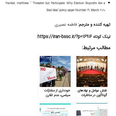
frankel, matthew. “ Threaten but Participate: Why Election Boycotts Are a
Bad Idea” policy paper Number 19, March 2010
تهیه کننده و مترجم:
فاطمه نصیری
لینک کوتاه https://iran-bssc.ir/?p=16916
مطالب مرتبط:
نقش عوامل و نهادهای
خودداری از مشارکت
گوناگون در مناظرات
سیاسی، عدم تقارن
انتخاباتی
اطلاعات و یادگیری‌های
خطرناک جامعه ایران