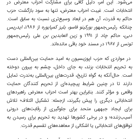
می‌شود. این امر، دلیل کافی برای مشارکت احزاب معترض در
انتخابات است. غیبت احزاب معترض، تنها به سود بازگشت حزب
حاکم به قدرت، آن هم در ابعاد وسیع‌تری نسبت به سابق است.
چنانکه رئیس‌جمهور
بورکینو فاسو، بلیز کمپایوره
از ۱۹۸۶،
ایدریس
دبی
، حاکم
چاد
از ۱۹۹۱ و
زین العابدین بن
علی رئیس‌جمهور
تونس
از ۱۹۸۷ در مسند خود باقی مانده‌اند.
در مواردی که حزب اپوزیسیون به امید حمایت بین‌المللی دست
به تحریم انتخابات بزند، به جای داخل، چشم به بیرون دوخته
است. حال‌آنکه به گواه تاریخ، قدرت‌های بین‌المللی به‌ندرت تمایل
دارند تا در چنین شرایط پیچیده‌ای از تحریم کنندگان حمایت
واقعی و مؤثر کنند. بنابراین بهتر است احزاب معترض راهبردهای
انتخاباتی دیگری را پیش بگیرند، ازجمله: تشکیل ائتلاف؛ تلاش
برای ایجاد جبههی متحد برای جلوگیری از رقابت‌های درونی
آسیب‌زننده؛ و در برخی کشورها تهدید به تحریم برای رسیدن به
توافق‌های انتخاباتی یا اشکالی از معاهده‌های تقسیم قدرت.