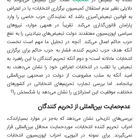
کننده به تبعیض در
انتخابات
است. این تبعیض می‌تواند به
دلایلی نظیر عدم استقلال کمیسیون برگزاری انتخابات؛ یا در اعتراض
به قوانین تبعیض‌آمیزی باشد که نمایندگان حزب خاصی را وارد
پارلمان قانون‌گذاری می‌کند. تقریباً در همهی موارد، نیروهای
سیاسی اپوزیسیون معتقدند دولت تبعیض‌های بنیادینی را به نفع
حزب حاکم اعمال می‌کند. آنچه در تحلیل ما مهم است نخست
آنکه هدف حزب تحریم کننده، فشار به حزب حاکم برای برگزاری
انتخابات عادلانه است؛ و دوم آنکه تحریم کنندگان با این راهبرد به
تبعیض یا تقلب در انتخابات اعتراض خود را نشان می‌دهند، به
امید آنکه به سلب مشروعیت از دولت در صحنهی بین‌المللی
بیانجامد. اما بررسی تجارب تحریم‌های انتخاباتی در کشورهای
مختلف، موفقیت این استراتژی را نشان می‌دهد یا شکستش را؟
عدم‌حمایت بین‌المللی از تحریم کنندگان
بررسی‌های تاریخی نشان می‌دهد که به‌جز در موارد بسیاراندک،
احزاب تحریم کننده انتخابات، موردحمایت محافل بین‌المللی قرار
نمی‌گیرند. برای نمونه در اتیوپی، احزاب اپوزیسیون انتخابات