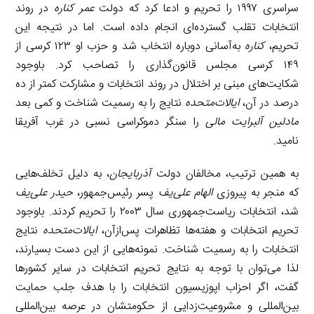
سراسری ۱۹۹۷ را تحریم و ادعا کرد که دولت
عمر کناره
در روند
انتخابات تقلب گسترده‌ای انجام داده است. اما در نتیجه این
تحریم،
کناره
به‌آسانی دوباره انتخاب شد و حزب او ۱۲۳ کرسی از
۱۴۹ کرسی مجلس قانون‌گذاری را تصاحب کرد. باوجود
شکایت‌های مبنی بر اختلال در روند انتخابات و مشارکت کمتر از ده
درصد در آن،
ایالات‌متحده
نتایج را به رسمیت شناخت و کمی بعد
مادلین آلبرایت
مالی
را سنگر دموکراسی نسبی در غرب آفریقا
نامید.
به همین ترتیب، مخالفان دولت
آذربایجان
، به دلیل تخلف‌هایی
که منجر به پیروزی
الهام علی‌یف
پسر رئیس‌جمهور،
حیدر علی‌یف
شد، انتخابات ریاست‌جمهوری سال ۲۰۰۳ را تحریم کردند. باوجود
تحریم انتخابات و هفته‌ها تظاهرات پس‌ازآن،
ایالات‌متحده
نتایج
انتخابات را به رسمیت شناخت. نمونه‌هایی از این دست بسیارند،
لذا می‌توان با توجه به نتایج تحریم انتخابات در سایر کشورها
گفت، اگر احزاب اپوزیسیون انتخابات را با هدف جلب حمایت
بین‌المللی و مشروعیت‌زدایی از حکومتشان در عرصه بین‌المللی