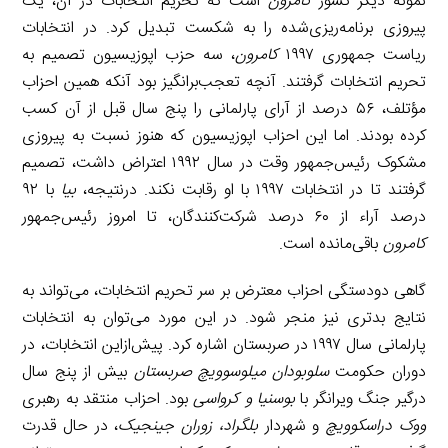
نمونه دیگر کشور
کامرون
است که تحریم انتخابات در آن، یک
پیروزی برنامه‌ریزی‌شده را به شکست تبدیل کرد. در انتخابات
ریاست جمهوری ۱۹۹۷
کامرون
، سه حزب اپوزیسیون تصمیم به
تحریم انتخابات گرفتند. آنچه تعجب‌برانگیز بود آنکه همین احزاب
مؤتلف، ۵۶ درصد از آرای پارلمانی را پنج سال قبل از آن کسب
کرده بودند. اما این احزاب اپوزیسیون که هنوز نسبت به پیروزی
مشکوک رئیس‌جمهور وقت در سال ۱۹۹۲ اعتراض داشت، تصمیم
گرفتند تا در انتخابات ۱۹۹۷ با او رقابت نکند. درنتیجه،
بیا
با ۹۲
درصد آراء از ۶۰ درصد شرکت‌کنندگان، تا امروز رئیس‌جمهور
کامرون
باقی‌مانده است.
گاهی دودستگی احزاب معترض بر سر تحریم انتخابات، می‌تواند به
نتایج بدتری نیز منجر شود. در این مورد می‌توان به انتخابات
پارلمانی سال ۱۹۹۷ در صربستان اشاره کرد. پیش‌ازاین انتخابات، در
دوران حکومت
سلوبودان میلوسوویچ صربستان
بیش از پنج سال
درگیر جنگ ویرانگر با
بوسنیا و کرواسی
بود. احزاب منتقد به رهبری
ووک دراسکوویچ
و شهردار
بلگراد، زوران جینجیک
، در حال قدرت