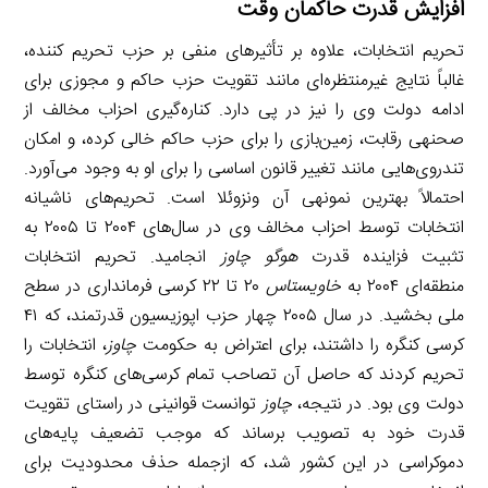
افزایش قدرت حاکمان وقت
تحریم انتخابات، علاوه بر تأثیرهای منفی بر حزب تحریم کننده،
غالباً نتایج غیرمنتظره‌ای مانند تقویت حزب حاکم و مجوزی برای
ادامه دولت وی را نیز در پی دارد. کناره‌گیری احزاب مخالف از
صحنهی رقابت، زمین‌بازی را برای حزب حاکم خالی کرده، و امکان
تندروی‌هایی مانند تغییر قانون اساسی را برای او به وجود می‌آورد.
احتمالاً بهترین نمونهی آن ونزوئلا است. تحریم‌های ناشیانه
انتخابات توسط احزاب مخالف وی در سال‌های ۲۰۰۴ تا ۲۰۰۵ به
تثبیت فزاینده قدرت
هوگو چاوز
انجامید. تحریم انتخابات
منطقه‌ای ۲۰۰۴ به
خاویستاس
۲۰ تا ۲۲ کرسی فرمانداری در سطح
ملی بخشید. در سال ۲۰۰۵ چهار حزب اپوزیسیون قدرتمند، که ۴۱
کرسی کنگره را داشتند، برای اعتراض به حکومت
چاوز
، انتخابات را
تحریم کردند که حاصل آن تصاحب تمام کرسی‌های کنگره توسط
دولت وی بود. در نتیجه،
چاوز
توانست قوانینی در راستای تقویت
قدرت خود به تصویب برساند که موجب تضعیف پایه‌های
دموکراسی در این کشور شد، که ازجمله حذف محدودیت برای