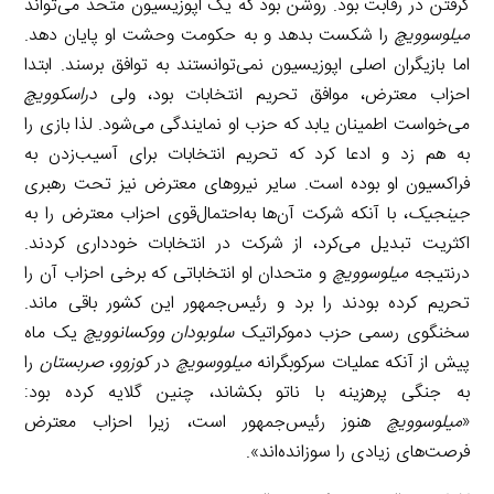
گرفتن در رقابت بود. روشن بود که یک اپوزیسیون متحد می‌تواند
میلوسوویچ
را شکست بدهد و به حکومت وحشت او پایان دهد.
اما بازیگران اصلی اپوزیسیون نمی‌توانستند به توافق برسند. ابتدا
احزاب معترض، موافق تحریم انتخابات بود، ولی
دراسکوویچ
می‌خواست اطمینان یابد که حزب او نمایندگی می‌شود. لذا بازی را
به هم زد و ادعا کرد که تحریم انتخابات برای آسیب‌زدن به
فراکسیون او بوده است. سایر نیروهای معترض نیز تحت رهبری
جینجیک
، با آنکه شرکت آن‌ها به‌احتمال‌قوی احزاب معترض را به
اکثریت تبدیل می‌کرد، از شرکت در انتخابات خودداری کردند.
درنتیجه
میلوسوویچ
و متحدان او انتخاباتی که برخی احزاب آن را
تحریم کرده بودند را برد و رئیس‌جمهور این کشور باقی ماند.
سخنگوی رسمی حزب دموکراتیک
سلوبودان ووکسانوویچ
یک ماه
پیش از آنکه عملیات سرکوبگرانه
میلووسویچ
در
کوزوو
،
صربستان
را
به جنگی پرهزینه با ناتو بکشاند، چنین گلایه کرده بود:
«
میلوسوویچ
هنوز رئیس‌جمهور است، زیرا احزاب معترض
فرصت‌های زیادی را سوزانده‌اند».