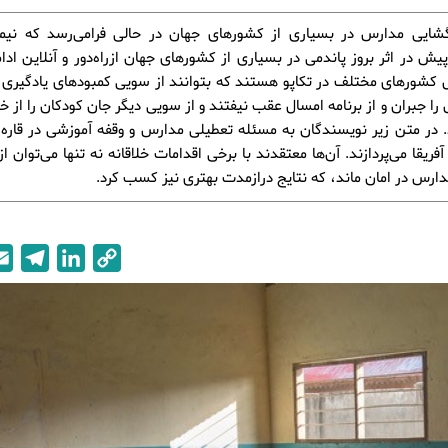
شایی مدارس در بسیاری از کشورهای جهان در حالی فرامی‌رسد که نیم
ش در اثر بروز پاندمی در بسیاری از کشورهای جهان ازراه‌دور و آنلاین ادام
 کشورهای مختلف در تکاپو هستند که بتوانند از سویی کمبودهای یادگیری 
ا جبران و از برنامه امسال عقب نیفتند و از سویی دیگر جان کودکان را از خط
. در متن زیر نویسندگان به مسئله تعطیلی مدارس و وقفه آموزشی در قار
آفریقا می‌پردازند. آن‌ها معتقدند با برخی اقدامات خلاقانه نه تنها می‌توان ا
ارس در امان ماند، که نتایج درازمدت بهتری نیز کسب کرد.
T
L
C
e
i
o
l
n
p
e
k
y
g
e
L
r
d
i
a
I
n