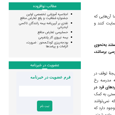
مطالب نوافزوده
اجلاسیه آموزشی تخصصی اولین
 آن‌هایی که
جشنواره شفافیت و رفع تعارض منافع
مایت کنند و
نقدی بر آیین‌نامه بیمه رانندگان تاکسی
اینترنتی
حسابرسی تعارض منافع
بیمه نیروی کار پلتفرمی
بودجه‌ریزی کودک‌محور : ضرورت،
ستند به‌نحوی
الزامات و پیامدها
سی برسانند،
عضویت در خبرنامه
آموخته‌ها در اثر کووید ۱۹ در نتیجۀ توقف در
فرم عضویت در خبرنامه
ه مدرسه رخ
دهای فرد در
ایستی به کمک
 نمی‌توانند
جود دارد که