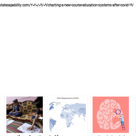
statecapability.com/2020/09/09/charting-a-new-course-education-systems-after-covid-19/