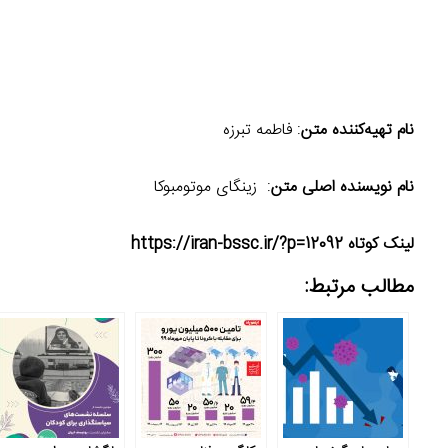
نام تهیه‌کننده متن
: فاطمه تبرزه
نام نویسنده اصلی متن
: زینگای موتومبوکا
لینک کوتاه https://iran-bssc.ir/?p=12092
مطالب مرتبط: