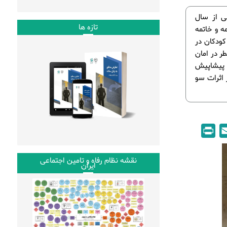
ی از سال
تازه ها
ه و خاتمه
کودکان در
ر در امان
ه پیشاپیش
ز اثرات سو
P
E
r
m
i
a
نقشه نظام رفاه و تامین اجتماعی
ایران
n
i
t
l