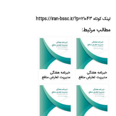
لینک کوتاه https://iran-bssc.ir/?p=21043
مطالب مرتبط:
خبرنامه هفتگی
خبرنامه هفتگی
مدیریت تعارض منافع
مدیریت تعارض منافع
– شماره هشتادم
– شماره چهل و هشتم