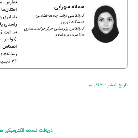
تعارض من
سمانه سهرابی
اختلال‌ه
کارشناسی ارشد جامعه‌شناسی
نابرابری 
دانشگاه تهران
راستای پا
کارشناس پژوهشی مرکز توانمندسازی
در این ز
حاکمیت و جامعه
(توئیتر، 
انعکاس می
74 تجمیع و تلخیص شده‌اند.
تاریخ انتشار : ۲۱ آذر ۰۰
د
ریافت نسخه الکترونیکی ه