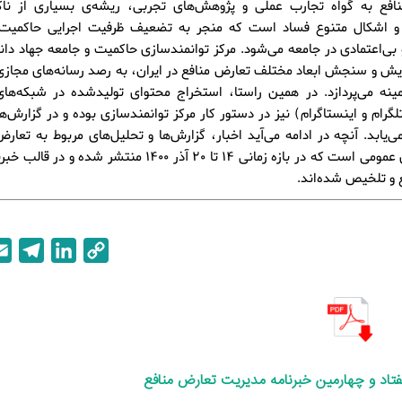
افع به گواه تجارب عملی و پژوهش‌های تجربی، ریشه‌ی بسیاری از ناکار
ا و اشکال متنوع فساد است که منجر به تضعیف ظرفیت اجرایی حاکمیت
و بی‌اعتمادی در جامعه می‌شود. مرکز توانمندسازی حاکمیت و جامعه جهاد دا
یش و سنجش ابعاد مختلف تعارض منافع در ایران، به رصد رسانه‌های مجاز
مینه می‌پردازد. در همین راستا، استخراج محتوای تولیدشده در شبکه‌ها
تلگرام و اینستاگرام) نیز در دستور کار مرکز توانمندسازی بوده و در گزارش‌
‌یابد. آنچه در ادامه می‌آید اخبار، گزارش‌ها و تحلیل‌های مربوط به تعارض
رسانه‌های عمومی است که در بازه زمانی 14 تا 20 آذر 1400 منتشر شده
T
L
C
e
i
o
l
n
p
e
k
y
g
e
L
r
d
i
فتاد و چهارمین
خبرنامه مدیریت تعارض منافع
a
I
n