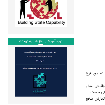
دوره آموزشی: «از فقر به ثروت»
 که این طرح
 واکنش نشان
 تعارض منافع