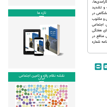
آمدی‌ها،
 و تشدید
تازه ها
نشگاهی در
ی و مکتوب
ی اجتماعی
های هفتگی
 منافع در
 و در قالب خبرنامه شماره
P
E
r
m
نقشه نظام رفاه و تامین اجتماعی
ایران
i
a
n
i
t
l