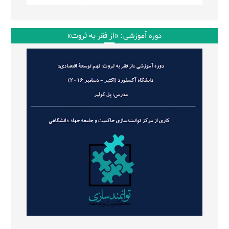
دوره آموزشی: «از فقر به ثروت»