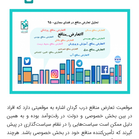
k
y
a
l
r
e
L
i
e
i
d
i
l
g
n
I
n
r
t
n
k
a
m
موقعیت تعارض منافع درب گردان اشاره به موقعیتی دارد که افراد
در بین بخش خصوصی و دولت در رفت‌وآمد بوده و به همین
دلیل ممکن است سیاست‌هایی را در نظام سیاست‌گذاری در پیش
گیرند که تأمین‌کننده منافع خود در بخش خصوصی باشد. هرچند