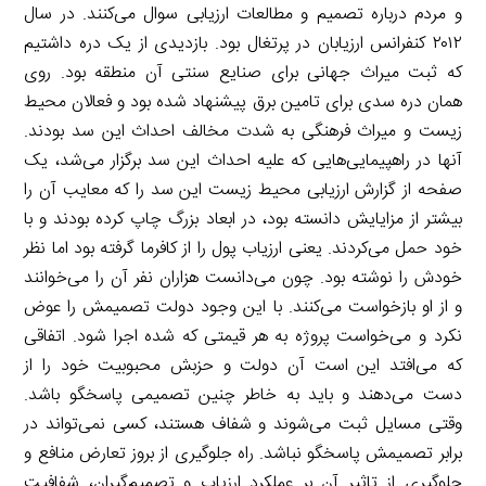
و مردم درباره تصمیم و مطالعات ارزیابی سوال می‌کنند. در سال
۲۰۱۲ کنفرانس ارزیابان در پرتغال بود. بازدیدی از یک دره داشتیم
که ثبت میراث جهانی برای صنایع سنتی آن منطقه بود. روی
همان دره سدی برای تامین برق پیشنهاد شده بود و فعالان محیط
زیست و میراث فرهنگی به شدت مخالف احداث این سد بودند.
آنها در راهپیمایی‌هایی که علیه احداث این سد برگزار می‌شد، یک
صفحه از گزارش ارزیابی محیط زیست این سد را که معایب آن را
بیشتر از مزایایش دانسته بود، در ابعاد بزرگ چاپ کرده بودند و با
خود حمل می‌کردند. یعنی ارزیاب پول را از کافرما گرفته بود اما نظر
خودش را نوشته بود. چون می‌دانست هزاران نفر آن را می‌خوانند
و از او بازخواست می‌کنند. با این وجود دولت تصمیمش را عوض
نکرد و می‌خواست پروژه به هر قیمتی که شده اجرا شود. اتفاقی
که می‌افتد این است آن دولت و حزبش محبوبیت خود را از
دست می‌دهند و باید به خاطر چنین تصمیمی پاسخگو باشد.
وقتی مسایل ثبت می‌شوند و شفاف هستند، کسی نمی‌تواند در
برابر تصمیمش پاسخگو نباشد. راه جلوگیری از بروز تعارض منافع و
جلوگیری از تاثیر آن بر عملکرد ارزیاب و تصمیم‌گیران، شفافیت