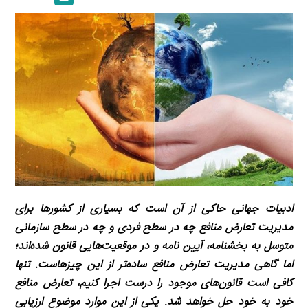
a
l
r
e
L
i
e
i
d
i
l
g
n
I
n
r
t
n
k
a
m
ادبیات جهانی حاکی از آن است که بسیاری از کشورها برای
مدیریت تعارض منافع چه در سطح فردی و چه در سطح سازمانی
متوسل به بخشنامه، آیین نامه و در موقعیت‌هایی قانون شده‌اند؛
اما گاهی مدیریت تعارض منافع ساده‌تر از این چیزهاست. تنها
کافی است قانون‌های موجود را درست اجرا کنیم، تعارض منافع
خود به خود حل خواهد شد. یکی از این موارد موضوع ارزیابی