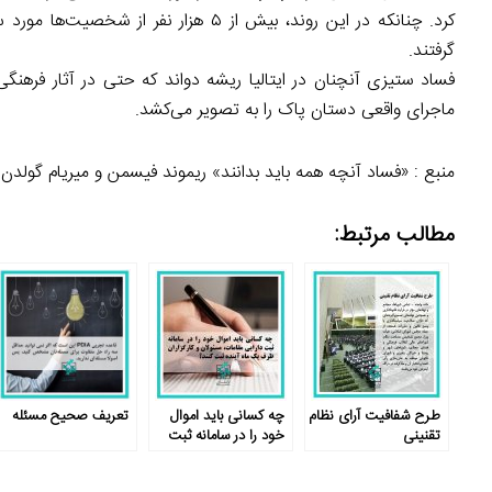
کرد. چنانکه در این روند، بیش از ۵ هز
گرفتند.
ماجرای واقعی دستان پاک را به تصویر می‌کشد.
منبع : «فساد آنچه همه باید بدانند‏‬‬» ریموند فیسمن و میریام گولدن
مطالب مرتبط:
طرح شفافیت آرای نظام
چه کسانی باید اموال
تعریف صحیح مسئله
تقنینی
خود را در سامانه ثبت
دارایی مقامات ظرف
یک ماه آینده ثبت کنند؟