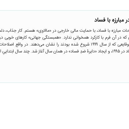
 مبارزه با فساد
 مبارزه با فساد، با حمایت مالی خارجی در «مالاوی» هستم. کار جذاب، دلس
که در آن فرم با کارکرد همخوانی ندارد. «همبستگی جهانی» کارهای خوبی در 
انجام داده است. آن‌ها خط سیر وقایعی که از سال ۱۹۹۹ شروع شده بودند را نشان می‌دهند. در واق
پیش‌تر، با انتخابات سال ۱۹۹۴، تصویب یک قانون جدید مبارزه با فساد در ۱۹۹۵، و ایجاد «دایرۀ ضدِ فساد» در همان سال آغاز شد. چند سال 