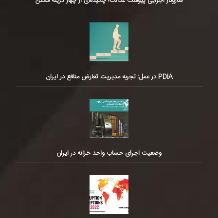
سازوکار اجرایی پیوست عدالت؛ چکیده‌ای از چهار گزینه ممکن
PDIA در عمل: تجربه مدیریت تعارض منافع در ایران
وضعیت اجرای حساب واحد خزانه در ایران