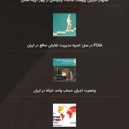
سازوکار اجرایی پیوست عدالت؛ چکیده‌ای از چهار گزینه ممکن
PDIA در عمل: تجربه مدیریت تعارض منافع در ایران
وضعیت اجرای حساب واحد خزانه در ایران