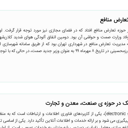
تعارض منافع
حوزه تعارض منافع افتاد که در فضای مجازی نیز مورد توجه قرار گرفت. او
اد وزارت صمت و حواشی آن بود. دومین اتفاق آلودگی هوای شدید کلان‌شه
 مدیریت تعارض منافع در شهرداری تهران بود که از طریق سامانه شهرسازی ا
مصوبه فولادی وزارت صمت ماجرا از آنجا آغاز شد که با انتخاب آقای رزمحسینی در تاریخ ۸ مهرماه ۹۹ به عنوان وزیر جدید صمت، 
یک در حوزه­ ی صنعت، معدن و تجارت
دولت الکترونیک (electronic government)، یکی از کاربردهای فناوری اطلاعات و ارتباطات است که ب
پیگیری می­ شود و بر ارائه خدمات و اطلاعات آنلاین تأکید دارد. یکی از اساسی­ 
تفع­ سازی معضل نابرابری دسترسی شهروندان به خدمات عمومی است. از اولی