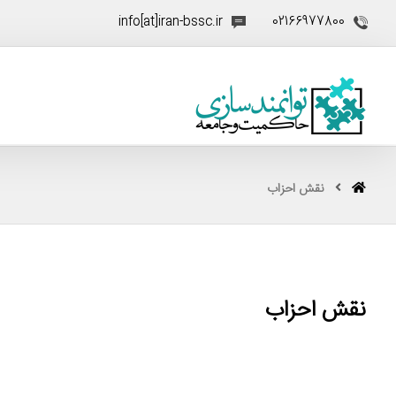
info[at]iran-bssc.ir
02166977800
نقش احزاب
نقش احزاب