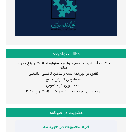
مطالب نوافزوده
اجلاسیه آموزشی تخصصی اولین جشنواره شفافیت و رفع تعارض
منافع
نقدی بر آیین‌نامه بیمه رانندگان تاکسی اینترنتی
حسابرسی تعارض منافع
بیمه نیروی کار پلتفرمی
بودجه‌ریزی کودک‌محور : ضرورت، الزامات و پیامدها
عضویت در خبرنامه
فرم عضویت در خبرنامه