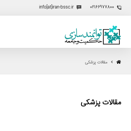
info[at]iran-bssc.ir
02166977800
مقالات پزشکی
مقالات پزشکی