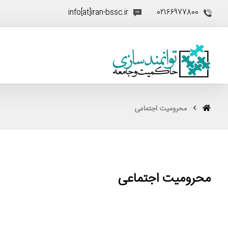
info[at]iran-bssc.ir
02166977800
محرومیت اجتماعی
محرومیت اجتماعی