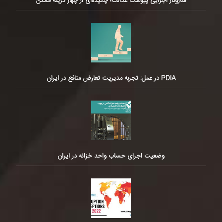
سازوکار اجرایی پیوست عدالت؛ چکیده‌ای از چهار گزینه ممکن
PDIA در عمل: تجربه مدیریت تعارض منافع در ایران
وضعیت اجرای حساب واحد خزانه در ایران