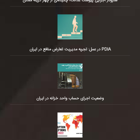
سازوکار اجرایی پیوست عدالت؛ چکیده‌ای از چهار گزینه ممکن
PDIA در عمل: تجربه مدیریت تعارض منافع در ایران
وضعیت اجرای حساب واحد خزانه در ایران