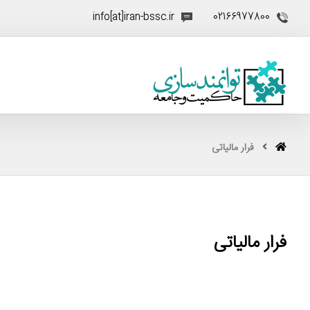
info[at]iran-bssc.ir
02166977800
فرار مالیاتی
فرار مالیاتی