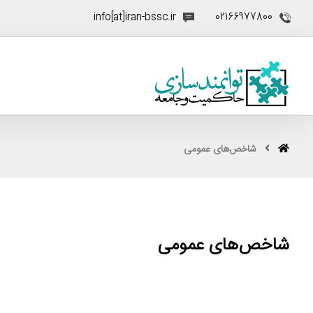
info[at]iran-bssc.ir
02166977800
شاخص‌های عمومی
شاخص‌های عمومی