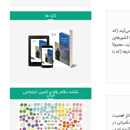
تازه ها
ی‌آیند (که
ا کشورهای
د، معمولاً
رها (که با
نقشه نظام رفاه و تامین اجتماعی
ایران
ائز اهمیت
کمرانی در
نچه که در