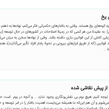
ی یخ
یه کوه‌های یخ هستند. وقتی به بافتارهای حکمرانی فکر می‌کنم، نهادها به ذهنم م
میم). به عقیدۀ من هر کسی که در زمینۀ اصلاحات در کشورهای در حال توسعه (ی
یابی کاملی از این قوانین بازی داشته باشد. وقنی از نهادها سخن به میان می‌آی
 قوانین (که از طریق ابزارهای بیرونی بر نحوۀ رفتار افراد تأثیر می‌گذارند)، هنجا
...
 از پیش نقاشی شده
ته توجه کنیم: هیچ بوم بی نقش‌ونگاری وجود ندارد … و آنچه در بوم است ح
شوم و آن هم این‌که ما همیشه می‌بایست اهمیت بافتار را در امر توسعه و ح
که در فکر اصلاحات نهادی هستیم. چیزی به عنوان یک بوم سفید وجود ندارد، و آ