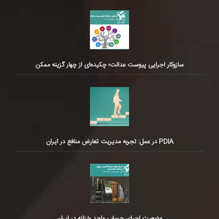
سازوکار اجرایی پیوست عدالت؛ چکیده‌ای از چهار گزینه ممکن
PDIA در عمل: تجربه مدیریت تعارض منافع در ایران
وضعیت اجرای حساب واحد خزانه در ایران