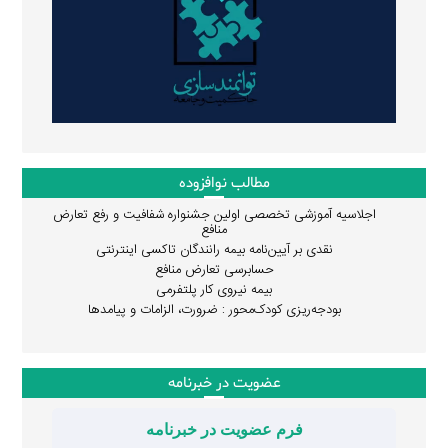
مطالب نوافزوده
اجلاسیه آموزشی تخصصی اولین جشنواره شفافیت و رفع تعارض
منافع
نقدی بر آیین‌نامه بیمه رانندگان تاکسی اینترنتی
حسابرسی تعارض منافع
بیمه نیروی کار پلتفرمی
بودجه‌ریزی کودک‌محور : ضرورت، الزامات و پیامدها
عضویت در خبرنامه
فرم عضویت در خبرنامه