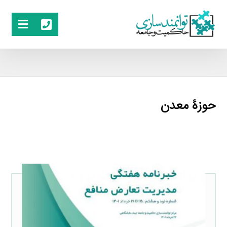
حوزۀ معدن