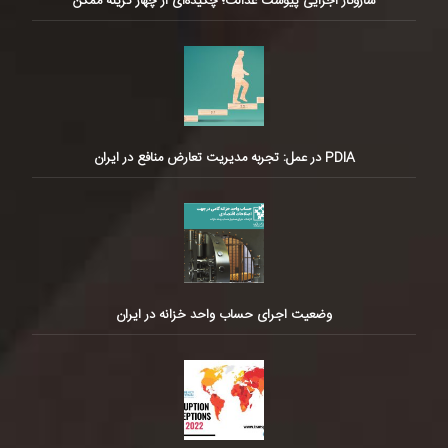
سازوکار اجرایی پیوست عدالت؛ چکیده‌ای از چهار گزینه ممکن
PDIA در عمل: تجربه مدیریت تعارض منافع در ایران
وضعیت اجرای حساب واحد خزانه در ایران