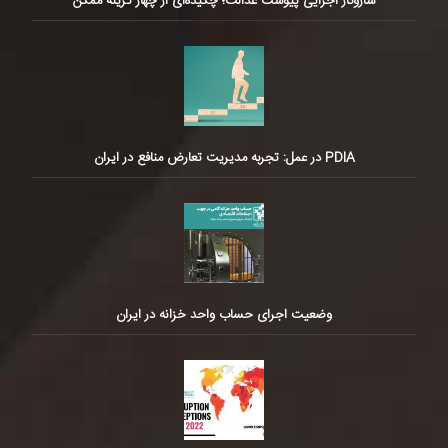
سازوکار اجرایی پیوست عدالت؛ چکیده‌ای از چهار گزینه ممکن
PDIA در عمل: تجربه مدیریت تعارض منافع در ایران
وضعیت اجرای حساب واحد خزانه در ایران