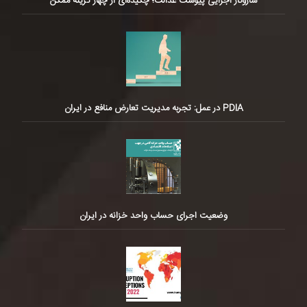
سازوکار اجرایی پیوست عدالت؛ چکیده‌ای از چهار گزینه ممکن
PDIA در عمل: تجربه مدیریت تعارض منافع در ایران
وضعیت اجرای حساب واحد خزانه در ایران