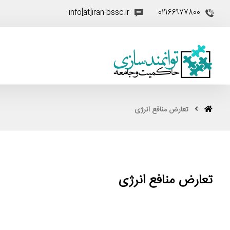
info[at]iran-bssc.ir
02166977800
تعارض منافع انرژی
تعارض منافع انرژی