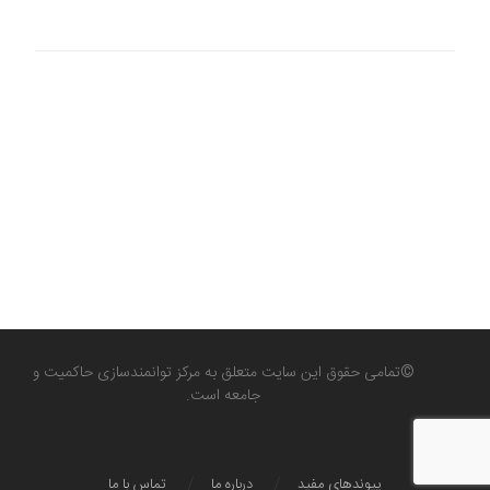
مشکلات شاخص ادراک فساد و نحوه درست تحلیل آن
تعارض منافع فردی و سازمان در صنعت برق و کیفیت دسترسی شهروندان به
برق
©تمامی حقوق این سایت متعلق به مرکز توانمندسازی حاکمیت و
جامعه است.
پیوندهای مفید
درباره ما
تماس با ما