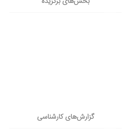
بخش‌های برگزیده
تعارض منافع
حمایت‌طلبی (Advocacy)
توانمند سازی حاکمیت با روش PDIA
گزارش های کارشناسی مرکز
حوزه‌های پژوهشی
همایش‌ها و نشست‌ها
چندرسانه‌ای
خبر نامه مقابله با فساد و فقر
گزارش‌های کارشناسی