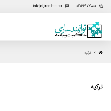
info[at]iran-bssc.ir
02166977800
ترکیه
ترکیه