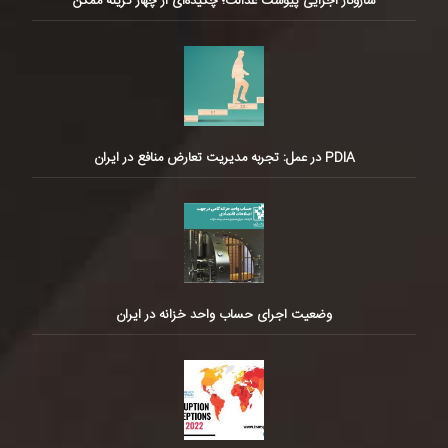
سازوکار اجرایی پیوست عدالت؛ چکیده‌ای از چهار گزینه ممکن
PDIA در عمل: تجربه مدیریت تعارض منافع در ایران
وضعیت اجرای حساب واحد خزانه در ایران