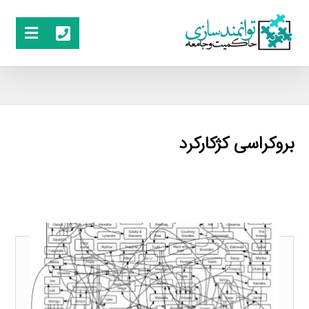
بروکراسی کژکارکرد