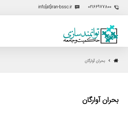
info[at]iran-bssc.ir
02166977800
بحران آوارگان
بحران آوارگان