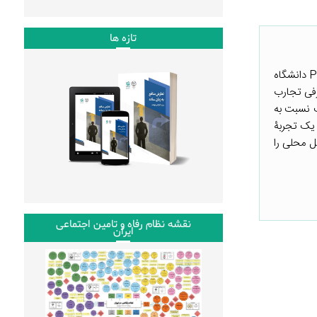
تازه ها
این توضیح برگرفته از یادداشت کوتاهی است که دانش‌پذیران دورۀ آموزشی توانمندسازی حکومت با روش PDIA دانشگاه
رفی تجارب
ختلف نسبت به
 یک تجربۀ
 ظرفیت‌های روش PDIA برای مواجهه با مسائل محلی را
نقشه نظام رفاه و تامین اجتماعی
ایران