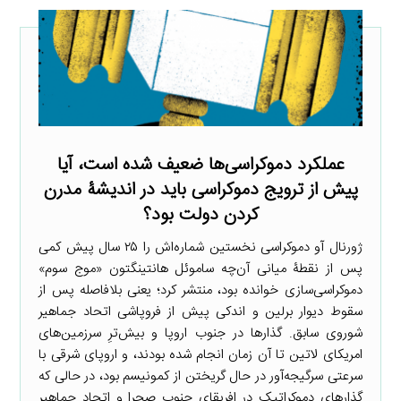
عملکرد دموکراسی‌ها ضعیف شده است، آیا
پیش از ترویج دموکراسی باید در اندیشۀ مدرن
کردن دولت بود؟
ژورنال آو دموکراسی نخستین شماره‌اش را ۲۵ سال پیش کمی
پس از نقطۀ میانی آن‌چه ساموئل هانتینگتون «موج سوم»
دموکراسی‌سازی خوانده بود، منتشر کرد؛ یعنی بلافاصله پس از
سقوط دیوار برلین و اندکی پیش از فروپاشی اتحاد جماهیر
شوروی سابق. گذارها در جنوب اروپا و بیش‌ترِ سرزمین‌های
امریکای لاتین تا آن زمان انجام شده بودند، و اروپای شرقی با
سرعتی سرگیجه‌آور در حال گریختن از کمونیسم بود، در حالی که
گذارهای دموکراتیک در افریقای جنوب صحرا و اتحاد جماهیر