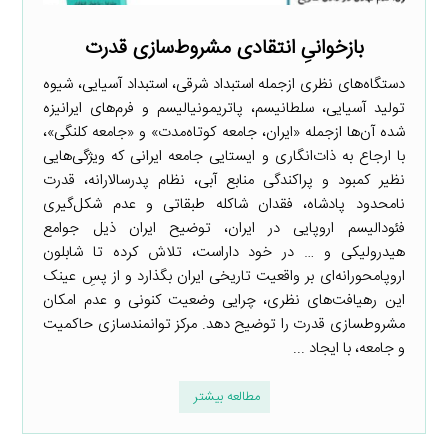
بازخوانیِ انتقادی مشروط‌سازی قدرت
دستگاه‌های نظری ازجمله استبداد شرقی، استبداد آسیایی، شیوه
تولید آسیایی، سلطانیسم، پاتریمونیالیسم و فرم‌های ایرانیزه
شده آن‌ها ازجمله «ایران، جامعه کوتاه‌مدت» و «جامعه کلنگی»،
با ارجاع به ذات‌انگاری و ایستایی جامعه ایرانی که ویژگی‌هایی
نظیر کمبود و پراکندگی منابع آبی، نظام پدرسالارانه، قدرت
نامحدود پادشاه، فقدان شاکله طبقاتی و عدم شکل‌گیری
فئودالیسم اروپایی در ایران، توضیح ایران ذیل جوامع
هیدرولیکی و … در خود داراست، تلاش کرده تا شابلون
اروپامحورانه‌ای بر واقعیت تاریخی ایران بگذارد و از پسِ عینک
این رهیافت‌های نظری، چرایی وضعیت کنونی و عدم امکان
مشروط­سازی قدرت را توضیح دهد. مرکز توانمندسازی حاکمیت
و جامعه، با ایجاد ...
مطالعه بیشتر