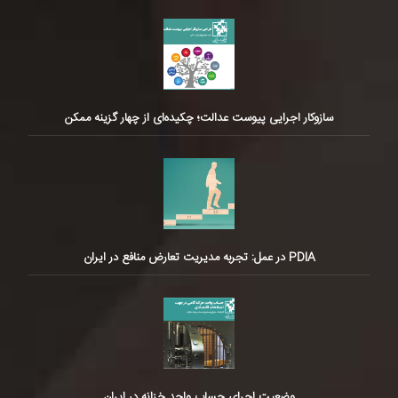
سازوکار اجرایی پیوست عدالت؛ چکیده‌ای از چهار گزینه ممکن
PDIA در عمل: تجربه مدیریت تعارض منافع در ایران
وضعیت اجرای حساب واحد خزانه در ایران