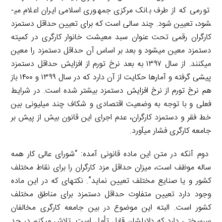
تورمی که از طرف بانک مرکزی جمهوری اسلامی ایران اعلام می­
شود، تعیین شود. چند سالی است که برای تعیین حداقل دستمزد
کارگران رقمی تحت عنوان سبد معیشت خانوار کارگری در کمیته
دستمزد معین می­شود و بعد بر اساس آن حداقل دستمزد را معین
می­کنند. از سال ۱۳۹۷ به بعد نرخ تورم از افزایش حداقل دستمزد
پیشی گرفته و آمارها حکایت از آن دارد که در سال ۱۳۹۹ و ۱۴۰۰ باز
هم نرخ تورم از نرخ افزایش دستمزد بیشتر شده است. در شرایط
فعلی و با توجه به وضعیت اقتصادی و شکاف چند میلیونی بین
خط فقر و دستمزد کارگران، عدم اجرای این قانون بیش از پیش بر
جامعه کارگری فشار می­آورد.
دوم آن­که در متن این ماده قانونی آمده: “شورای عالی کار همه
ساله موظف است، میزان حداقل مزد کارگران را برای نقاط مختلف
کشور و یا صنایع مختلف تعیین نماید”. نکته­ای که در این ماده
وجود دارد تعیین متفاوت حداقل دستمزد برای مناطق مختلف
کشور است. البته این موضوع در بین جامعه کارگری مخالفان
سرسختی دارد که دلایل­شان قابل تأمل است. تلاش می­کنم در حد