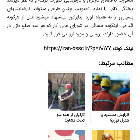
مشورت با فعالان کارگری و کارفرمایی صورت گرفته و به نظر می­رسد
پختگی کافی را ندارد. تصویب چنین طرحی می­تواند نارضایتی­های
بسیاری را به همراه آورد. بنابراین پیشنهاد می­شود قبل از هرگونه
اقدامی اینگونه مسائل در شورای عالی کار که هر سه ضلع بازار در
آن حضور دارند، بررسی و مورد ارزیابی قرار گیرد.
لینک کوتاه https://iran-bssc.ir/?p=20177
مطالب مرتبط:
افزایش دستمزد یا
کارگران از همه سو
کنترل تورم؟!
تحت فشارند