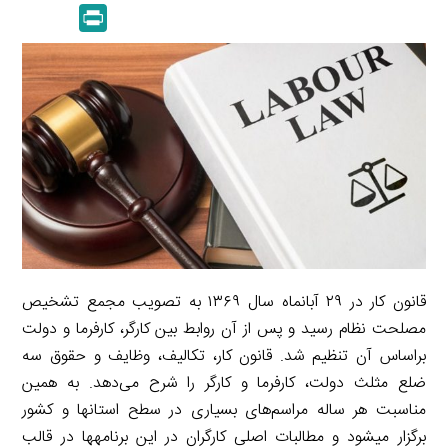
m
e
P
k
y
a
l
r
e
L
i
e
i
d
i
l
g
n
I
n
r
t
n
k
a
m
قانون کار در ۲۹ آبان­ماه سال ۱۳۶۹ به تصویب مجمع تشخیص
مصلحت نظام رسید و پس از آن روابط بین کارگر، کارفرما و دولت
براساس آن تنظیم شد. قانون کار، تکالیف، وظایف و حقوق سه
ضلع مثلث دولت، کارفرما و کارگر را شرح می‌دهد. به همین
مناسبت هر ساله مراسم‌های بسیاری در سطح استان­ها و کشور
برگزار می­شود و مطالبات اصلی کارگران در این برنامه­ها در قالب