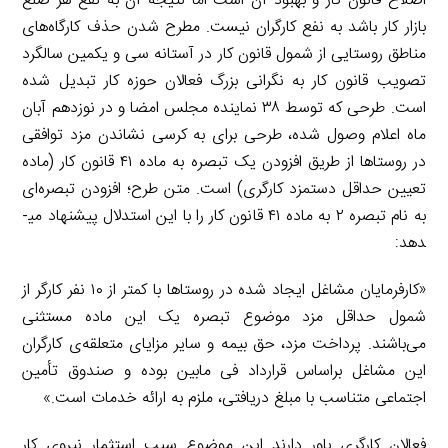
اصلاح قانون کار و بهبود آن است اما نتیجه آن به نفع هر ضلع
بازار کار باشد به نفع کارگران نیست. مطرح شدن حذف کارگاه‌های
مناطق روستایی از شمول قانون کار در آستانه سی و یکمین سالگرد
تصویب قانون کار به نگرانی بزرگ فعالان حوزه کار تبدیل شده
است. طرحی که توسط ۳۸ نماینده مجلس امضا و در نوزدهم آبان
ماه اعلام وصول شده، طرحی برای به کرسی نشاندن مزد توافقی
در روستاها از طریق افزودن یک تبصره به ماده ۴۱ قانون کار (ماده
تعیین حداقل دستمزد کارگری) است. متن طرح؛ افزودن تبصره‌ای
به نام تبصره ۲ به ماده ۴۱ قانون کار را با این استدلال پیشنهاد می­
دهد:
«کارفرمایان مشاغل ایجاد شده در روستاها با کمتر از ۱۰ نفر کارگر از
شمول حداقل مزد موضوع تبصره یک این ماده مستثنی
می‌باشند. پرداخت مزد، حق بیمه و سایر مزایای متعلقه‌ی کارگران
این مشاغل براساس قرارداد فی مابین بوده و صندوق تأمین
اجتماعی متناسب با مبلغ دریافتی، ملزم به ارائه خدمات است.»
فعالان کارگری باور دارند این موضوع سبب استثمار نیروی کار