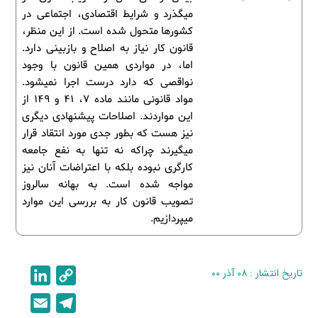
می­گذرد و شرایط اقتصادی، اجتماعی در
کشورها متحول شده است. از این منظر،
قانون کار نیاز به اصلاح و بازبینی دارد.
اما، در مواردی همین قانون با وجود
نواقصی که دارد درست اجرا نمی­شود.
مواد قانونی مانند ماده 7، 41 و 149 از
این مواردند. اصلاحات پیشنهادی دیگری
نیز هست که بطور جدی مورد انتقاد قرار
می­گیرند چراکه نه تنها به نفع جامعه
کارگری نبوده بلکه با اعتراضات آنان نیز
مواجه شده است. به بهانه سال­روز
تصویب قانون کار به بررسی این موارد
می­پردازیم.
تاریخ انتشار : ۰۸ آذر ۰۰
C
L
i
o
E
T
n
p