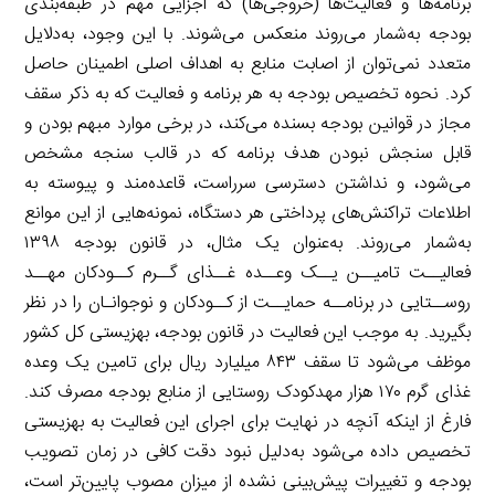
برنامه‌ها و فعالیت‌ها (خروجی‌ها) که اجزایی مهم در طبقه‌بندی
بودجه به‌شمار می‌روند منعکس می‌شوند. با این وجود، به‌دلایل
متعدد نمی‌توان از اصابت منابع به اهداف اصلی اطمینان حاصل
کرد. نحوه تخصیص بودجه به هر برنامه و فعالیت که به ذکر سقف
مجاز در قوانین بودجه بسنده می‌کند، در برخی موارد مبهم بودن و
قابل سنجش نبودن هدف برنامه که در قالب سنجه مشخص
می‌شود، و نداشتن دسترسی سرراست، قاعده‌مند و پیوسته به
اطلاعات تراکنش‌های پرداختی هر دستگاه، نمونه‌هایی از این موانع
به‌شمار می‌روند. به‌عنوان یک مثال، در قانون بودجه ۱۳۹۸
فعالیــت تامیــن یــک وعــده غــذای گــرم کــودکان مهــد
روســتایی در برنامــه حمایــت از کــودکان و نوجوانـان را در نظر
بگیرید. به موجب این فعالیت در قانون بودجه، بهزیستی کل کشور
موظف می‌شود تا سقف ۸۴۳ میلیارد ریال برای تامین یک وعده
غذای گرم ۱۷۰ هزار مهدکودک روستایی از منابع بودجه مصرف کند.
فارغ از اینکه آنچه در نهایت برای اجرای این فعالیت به بهزیستی
تخصیص داده می‌شود به‌دلیل نبود دقت کافی در زمان تصویب
بودجه و تغییرات پیش‌بینی نشده از میزان مصوب پایین‌تر است،