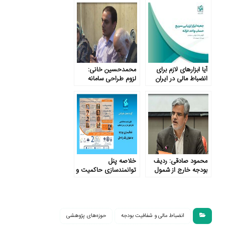
آیا ابزارهای لازم برای
محمدحسین خانی:
انضباط مالی در ایران
لزوم طراحی سامانه
وجود دارد؟
پایش شفافیت بودجه
محمود صادقی: ردیف
خلاصه پنل
بودجه خارج از شمول
توانمندسازی حاکمیت و
دیوان محاسبات
جامعه : شفاف‌سازی
فسادزاست
بودجه به عنوان یک
راه‌حل
انضباط مالى و شفافيت بودجه
حوزه‌های پژوهشی