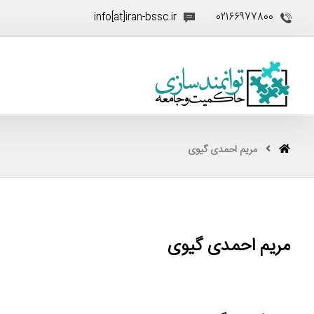
info[at]iran-bssc.ir
02166977800
مریم احمدی گیوی
مریم احمدی گیوی