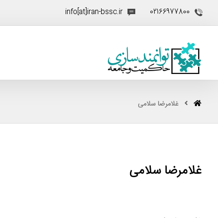
info[at]iran-bssc.ir
02166977800
غلامرضا سلامی
غلامرضا سلامی